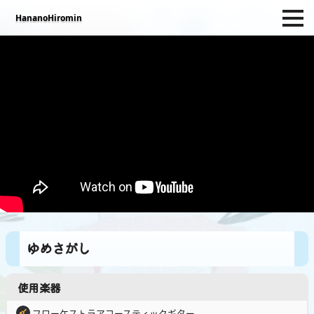
HananoHiromin
HananoHiromin
サイトについて
活動記録
攻略記事
その他のコンテンツ
創作活動
ゆめさがし
使用楽器
フローケストラアコースティックギター