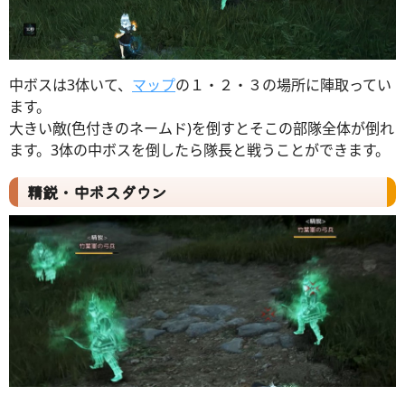
中ボスは3体いて、
マップ
の１・２・３の場所に陣取ってい
ます。
大きい敵(色付きのネームド)を倒すとそこの部隊全体が倒れ
ます。3体の中ボスを倒したら隊長と戦うことができます。
精鋭・中ボスダウン