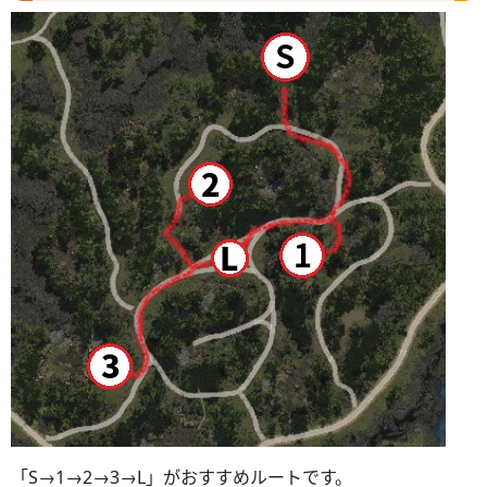
「S→1→2→3→L」がおすすめルートです。