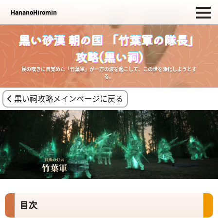
HananoHiromin
HananoHiromin
サイトについて
活動記録
攻略記事
その他のコンテンツ
創作活動
黒い砂漠 朝の国 「竹葉軍の隊長」
攻略(黒い祠)
民の嘆きに目覚めた「竹葉軍」が一万の波を起こして、この世を浄化しようとす
る。
黒い祠攻略メインページに戻る
目次