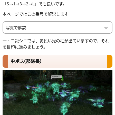
「S→1→3→2→L」でも良いです。
本ページではこの番号で解説します。
写真で解説
一・二災シニでは、黄色い光の柱が出ていますので、それ
を目印に進みましょう。
中ボス(部隊長)