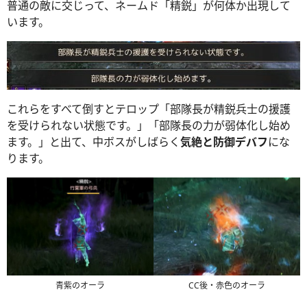
普通の敵に交じって、ネームド「精鋭」が何体か出現して
います。
これらをすべて倒すとテロップ「部隊長が精鋭兵士の援護
を受けられない状態です。」「部隊長の力が弱体化し始め
ます。」と出て、中ボスがしばらく
気絶と防御デバフ
にな
ります。
青紫のオーラ
CC後・赤色のオーラ