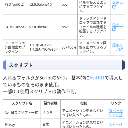
イルを扱えるよう
GitHub
PSDToolKit2
v2.0.0alpha10
oov
にするプラグイ
ン。
ドラッグアンドド
ロップで追加する
GitHub
GCMZDrops2
v2.0.0beta1
oov
ファイルの種類を
拡張するプラグイ
ン。
アニメーショ
アニメーション画
1.1.3(GIF,AVIF)
配布ペ
ン画像出力プ
yu7400ki
像を出力できるプ
1.1.2(APNG,WebP)
ージ
ラグイン
ラグイン。
スクリプト
入れるフォルダがScriptのやつ。 基本的に
AviUtl1
で導入し
ているものをそのまま使用。
一部DLL使用スクリプトは動作不可。
スクリプト名
製作者様
役割
リンク
アニメーション効果などい
DLページ
AviUtlスクリプト一式
さつき
っぱい入ったもの。
リンク
アニメーション効果などい
@hksy
白水
入手不可
っぱい入ったもの。