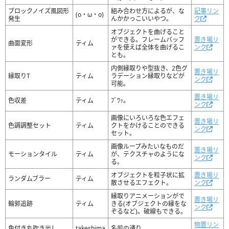
ブロックノイズ風図形
組み合わせ方によるが、な
記事リン
(o・ω・o)
発生
んかかっこいいやつ。
ク
オブジェクトを曲げること
ができる。フレームバッフ
置き場リ
曲面変形
ティム
ァを使えば全体を曲げるこ
ンク
とも。
内側縁取りや型抜き、2色グ
置き場リ
縁取りT
ティム
ラデーション縁取りなどが
ンク
可能。
置き場リ
色収差
ティム
ﾌﾞﾜｯ。
ンク
画像にいろいろな色エフェ
置き場リ
色調調整セット
ティム
クトをかけることのできる
ンク
セット。
画像ループみたいなものだ
置き場リ
モーションタイル
ティム
が、テクスチャのようにな
ンク
る。
オブジェクトを粒子状に拡
置き場リ
ランダムブラー
ティム
散させるエフェクト。
ンク
縁取りアニメーションがで
置き場リ
輪郭追跡
ティム
きる(オブジェクトの縁をな
ンク
ぞるなど)。破線もできる。
物置リン
角付き丸吹き出し
takeshima
名前の通り。