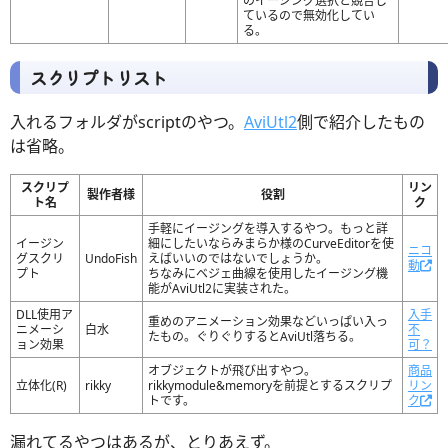
のイージング選択と競合し
ているので無効化してい
る。
スクリプトリスト
入れるフォルダがscriptのやつ。
AviUtl2
側で紹介したもの
は省略。
スクリプ
リン
製作者様
役割
ト名
ク
手軽にイージングを導入するやつ。もっと詳
イージン
細にしたいならみまらか様のCurveEditorを使
ニコ
グスクリ
UndoFish
えばいいのではないでしょうか。
動
プト
ちなみにベジェ曲線を使用したイージング機
能がAviUtl2に実装された。
DLL使用ア
入手
重めのアニメーション効果などいっぱい入っ
ニメーシ
白水
不
たもの。ぐりぐりするとAviUtl落ちる。
ョン効果
可？
オブジェクトが飛び出すやつ。
商品
立体化(R)
rikky
rikkymodule&memoryを前提とするスクリプ
リン
トです。
ク
漏れてるやつはあるが、とりあえず。