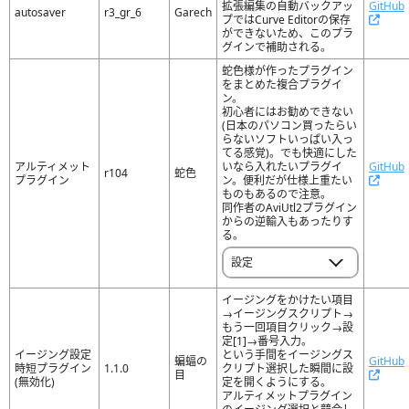
拡張編集の自動バックアッ
GitHub
autosaver
r3_gr_6
Garech
プではCurve Editorの保存
ができないため、このプラ
グインで補助される。
蛇色様が作ったプラグイン
をまとめた複合プラグイ
ン。
初心者にはお勧めできない
(日本のパソコン買ったらい
らないソフトいっぱい入っ
てる感覚)。でも快適にした
アルティメット
いなら入れたいプラグイ
GitHub
r104
蛇色
プラグイン
ン。便利だが仕様上重たい
ものもあるので注意。
同作者のAviUtl2プラグイン
からの逆輸入もあったりす
る。
設定
イージングをかけたい項目
→イージングスクリプト→
もう一回項目クリック→設
定[1]→番号入力。
イージング設定
という手間をイージングス
蝙蝠の
GitHub
時短プラグイン
1.1.0
クリプト選択した瞬間に設
目
(無効化)
定を開くようにする。
アルティメットプラグイン