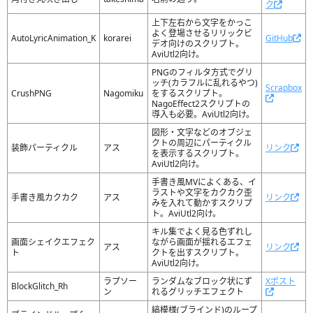
ク
上下左右から文字をかっこ
よく登場させるリリックビ
AutoLyricAnimation_K
korarei
GitHub
デオ向けのスクリプト。
AviUtl2向け。
PNGのフィルタ方式でグリ
ッチ(カラフルに乱れるやつ)
Scrapbox
CrushPNG
Nagomiku
をするスクリプト。
NagoEffect2スクリプトの
導入も必要。AviUtl2向け。
図形・文字などのオブジェ
クトの周辺にパーティクル
装飾パーティクル
アス
リンク
を表示するスクリプト。
AviUtl2向け。
手書き風MVによくある、イ
ラストや文字をカクカク歪
手書き風カクカク
アス
リンク
みを入れて動かすスクリプ
ト。AviUtl2向け。
キル集でよく見る色ずれし
画面シェイクエフェク
ながら画面が揺れるエフェ
アス
リンク
ト
クトを出すスクリプト。
AviUtl2向け。
ラプソー
ランダムなブロック状にず
Xポスト
BlockGlitch_Rh
ン
れるグリッチエフェクト
縞模様(ブラインド)のループ