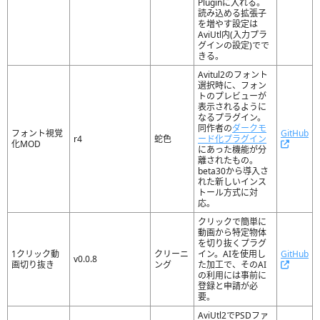
Pluginに入れる。
読み込める拡張子
を増やす設定は
AviUtl内(入力プラ
グインの設定)でで
きる。
Avitul2のフォント
選択時に、フォン
トのプレビューが
表示されるように
なるプラグイン。
同作者の
ダークモ
フォント視覚
GitHub
r4
蛇色
ード化プラグイン
化MOD
にあった機能が分
離されたもの。
beta30から導入さ
れた新しいインス
トール方式に対
応。
クリックで簡単に
動画から特定物体
を切り抜くプラグ
1クリック動
クリーニ
イン。AIを使用し
GitHub
v0.0.8
画切り抜き
ング
た加工で、そのAI
の利用には事前に
登録と申請が必
要。
AviUtl2でPSDファ