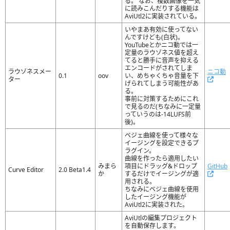
る。 なお、複数画像を一気
に読みこんだりする機能は
AviUtl2に実装されている。
いやまあ有効に使ってない
んですけども(白状)。
YouTubeとかニコ動では一
定量のラウゾネス値を超え
てると勝手に音声を抑える
エンコードがされてしま
ラウゾネスメー
ニコ動
0.1
oov
い、めちゃくちゃ音量を下
ター
げられてしまう可能性があ
る。
事前に対策するためにこれ
で見るのだ(ちなみに一定量
っていうのは-14LUFS前
後)。
ベジェ曲線を使って様々な
イージングを設定できるプ
ラグイン。
曲線を作ったら適用したい
みまら
項目にドラッグ&ドロップ
GitHub
Curve Editor
2.0 Beta1.4
か
するだけでイージングが適
用される。
ちなみにベジェ曲線を使用
したイージング機能が
AviUtl2に実装された。
AviUtlの編集プロジェクト
を自動保存します。