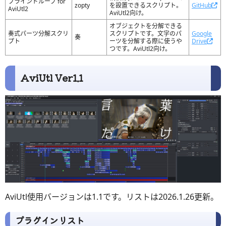
ブラインドループ for
zopty
を設置できるスクリプト。
GitHub
AviUtl2
AviUtl2向け。
オブジェクトを分解できる
奏式パーツ分解スクリ
スクリプトです。文字のパ
Google
奏
プト
ーツを分解する際に使うや
Drive
つです。AviUtl2向け。
AviUtl Ver1.1
AviUtl使用バージョンは1.1です。リストは2026.1.26更新。
プラグインリスト