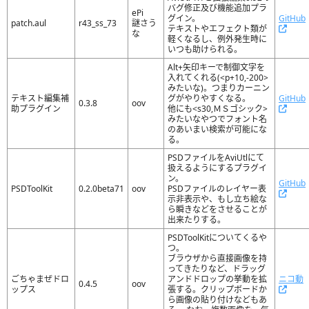
バグ修正及び機能追加プラ
ePi
グイン。
GitHub
patch.aul
r43_ss_73
謎さう
テキストやエフェクト類が
な
軽くなるし、例外発生時に
いつも助けられる。
Alt+矢印キーで制御文字を
入れてくれる(<p+10,-200>
みたいな)。つまりカーニン
テキスト編集補
グがやりやすくなる。
GitHub
0.3.8
oov
助プラグイン
他にも<s30,ＭＳゴシック>
みたいなやつでフォント名
のあいまい検索が可能にな
る。
PSDファイルをAviUtlにて
扱えるようにするプラグイ
ン。
GitHub
PSDToolKit
0.2.0beta71
oov
PSDファイルのレイヤー表
示非表示や、もし立ち絵な
ら瞬きなどをさせることが
出来たりする。
PSDToolKitについてくるや
つ。
ブラウザから直接画像を持
ってきたりなど、ドラッグ
ごちゃまぜドロ
アンドドロップの挙動を拡
ニコ動
0.4.5
oov
ップス
張する。クリップボードか
ら画像の貼り付けなどもあ