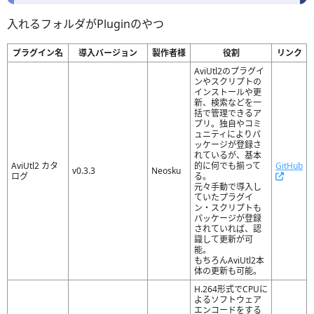
入れるフォルダがPluginのやつ
プラグイン名
導入バージョン
製作者様
役割
リンク
AviUtl2のプラグイ
ンやスクリプトの
インストールや更
新、検索などを一
括で管理できるア
プリ。独自やコミ
ュニティによりパ
ッケージが登録さ
れているが、基本
AviUtl2 カタ
的に何でも揃って
GitHub
v0.3.3
Neosku
ログ
る。
元々手動で導入し
ていたプラグイ
ン・スクリプトも
パッケージが登録
されていれば、認
識して更新が可
能。
もちろんAviUtl2本
体の更新も可能。
H.264形式でCPUに
よるソフトウェア
エンコードをする