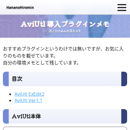
HananoHiromin
HananoHiromin
サイトについて
活動記録
攻略記事
その他のコンテンツ
創作活動
AviUtl 導入プラグインメモ
花ノひろみんの導入メモ
おすすめプラグインというわけでは無いですが、お気に入
りのものを載せています。
自分の環境メモとして残しています。
目次
AviUtl ExEdit2
AviUtl Ver1.1
AviUtl本体