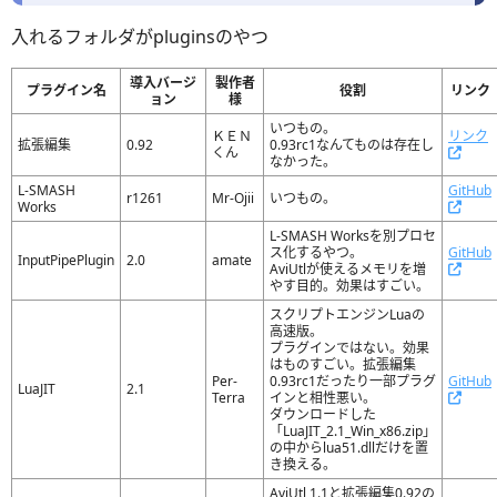
入れるフォルダがpluginsのやつ
導入バージ
製作者
プラグイン名
役割
リンク
ョン
様
いつもの。
ＫＥＮ
リンク
拡張編集
0.92
0.93rc1なんてものは存在し
くん
なかった。
L-SMASH
GitHub
r1261
Mr-Ojii
いつもの。
Works
L-SMASH Worksを別プロセ
ス化するやつ。
GitHub
InputPipePlugin
2.0
amate
AviUtlが使えるメモリを増
やす目的。効果はすごい。
スクリプトエンジンLuaの
高速版。
プラグインではない。効果
はものすごい。拡張編集
Per-
0.93rc1だったり一部プラグ
GitHub
LuaJIT
2.1
Terra
インと相性悪い。
ダウンロードした
「LuaJIT_2.1_Win_x86.zip」
の中からlua51.dllだけを置
き換える。
AviUtl 1.1と拡張編集0.92の