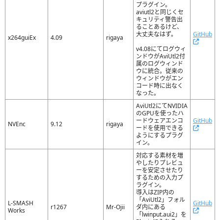
プラグイン。
aviutl2と同じくセ
キュリティ警告出
ることあるけど、
大丈夫なはず。
GitHub
x264guiEx
4.09
rigaya
v4.08にてログウィ
ンドウがAviUtl2付
属のログウィンド
ウに統合。従来の
ウィンドウがエン
コード時に出なく
なった。
AviUtl2にてNVIDIA
のGPUを使ったハ
ードウェアエンコ
GitHub
NVEnc
9.12
rigaya
ードを使用できる
ようにするプラグ
イン。
対応する素材を増
やしたりプレビュ
ーを安定させたり
するための入力プ
ラグイン。
導入はZIP内の
「AviUtl2」フォル
L-SMASH
GitHub
r1267
Mr-Ojii
ダ内にある
Works
「lwinput.aui2」を