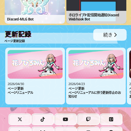
ホロライブP 配信開始通知Discord
Discord-MLG Bot
Webhook Bot
更新記録
続き
ページ更新記録
2026/04/30
2026/04/23
2
ページ更新
ページ更新
ページリニューアル
ページリニューアルに伴う更新停止のお
知らせ