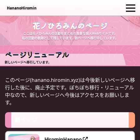
HananoHiromin
HananoHiromin
サイトについて
活動記録
攻略記事
その他のコンテンツ
創作活動
花ノひろみんのページ
ここは花ノひろみんの活動をまとめた貴重な個人Webサイトです。
私の活動の軌跡として残しています。新ページへ移行中しています。
ページリニューアル
新しいページへ移行しています。
このページ(hanano.hiromin.xyz)は今後新しいページへ移
行した後に、廃止予定です。ぼちぼち移行・リニューアル
中なので、新しいページへ今後はアクセスをお願いしま
す。
新ページ
HirominHanano